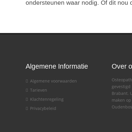
ondersteunen waar nodig. Of dit nou o
Algemene Informatie
Over 
Osteopath
Algemene voorwaarden
gevestigd 
Tarieven
Brabant. U
Klachtenregeling
maken op 
Oudenbos
Privacybeleid