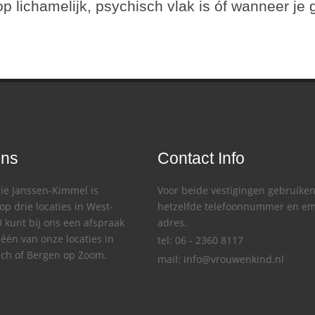
p lichamelijk, psychisch vlak is óf wanneer je 
ons
Contact Info
ie Janssen-Kimmel is
Voor beide vestigingen gebruiken
op drie locaties in West-
hetzelfde telefoonnummer en em
 kunt bij ons een afspraak
adres.
één van onze locaties in
tel: 06 - 2360 8117
ch of Bergen op Zoom.
mail:
info@vrouwenkind.nl